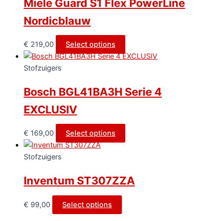
Miele Guard S1 Flex PowerLine
Nordicblauw
€
219,00
Select options
Stofzuigers
Bosch BGL41BA3H Serie 4
EXCLUSIV
€
169,00
Select options
Stofzuigers
Inventum ST307ZZA
€
99,00
Select options