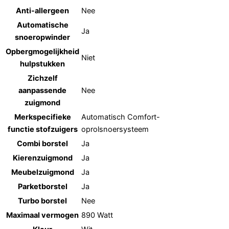
Anti-allergeen
Nee
Automatische
Ja
snoeropwinder
Opbergmogelijkheid
Niet
hulpstukken
Zichzelf
aanpassende
Nee
zuigmond
Merkspecifieke
Automatisch Comfort-
functie stofzuigers
oprolsnoersysteem
Combi borstel
Ja
Kierenzuigmond
Ja
Meubelzuigmond
Ja
Parketborstel
Ja
Turbo borstel
Nee
Maximaal vermogen
890 Watt