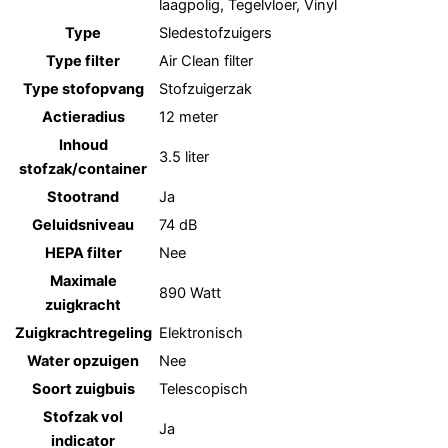
laagpolig, Tegelvloer, Vinyl
Type
Sledestofzuigers
Type filter
Air Clean filter
Type stofopvang
Stofzuigerzak
Actieradius
12 meter
Inhoud
3.5 liter
stofzak/container
Stootrand
Ja
Geluidsniveau
74 dB
HEPA filter
Nee
Maximale
890 Watt
zuigkracht
Zuigkrachtregeling
Elektronisch
Water opzuigen
Nee
Soort zuigbuis
Telescopisch
Stofzak vol
Ja
indicator