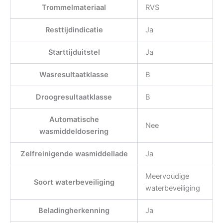
Trommelmateriaal
RVS
Resttijdindicatie
Ja
Starttijduitstel
Ja
Wasresultaatklasse
B
Droogresultaatklasse
B
Automatische
Nee
wasmiddeldosering
Zelfreinigende wasmiddellade
Ja
Meervoudige
Soort waterbeveiliging
waterbeveiliging
Beladingherkenning
Ja