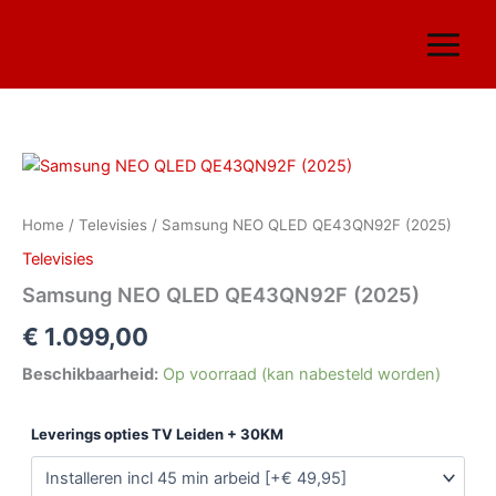
Ga
naar
de
inhoud
Samsung
NEO
QLED
Home
/
Televisies
/ Samsung NEO QLED QE43QN92F (2025)
QE43QN92F
(2025)
Televisies
aantal
Samsung NEO QLED QE43QN92F (2025)
€
1.099,00
Beschikbaarheid:
Op voorraad (kan nabesteld worden)
Leverings opties TV Leiden + 30KM