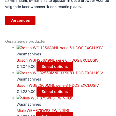
Mijn naam, e-mail en site opslaan in deze browser voor de
volgende keer wanneer ik een reactie plaats.
Gerelateerde producten
Wasmachines
Bosch WGH256A9NL serie 6 I-DOS EXCLUSIV
€
1.049,00
Select options
Wasmachines
Bosch WGB2560MNL serie 8 I-DOS EXCLUSIV
€
1.289,00
Select options
Wasmachines
Miele WEH875WPS TWINDOS