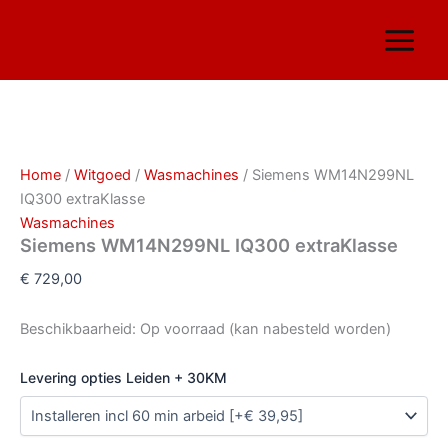
Siemens
Ga
WM14N299NL
naar
IQ300
de
extraKlasse
inhoud
aantal
Home
/
Witgoed
/
Wasmachines
/ Siemens WM14N299NL
IQ300 extraKlasse
Wasmachines
Siemens WM14N299NL IQ300 extraKlasse
€
729,00
Beschikbaarheid:
Op voorraad (kan nabesteld worden)
Levering opties Leiden + 30KM