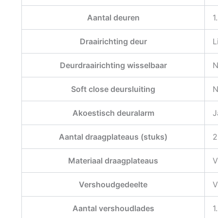
Aantal deuren
1
Draairichting deur
L
Deurdraairichting wisselbaar
N
Soft close deursluiting
N
Akoestisch deuralarm
J
Aantal draagplateaus (stuks)
2
Materiaal draagplateaus
V
Vershoudgedeelte
V
Aantal vershoudlades
1