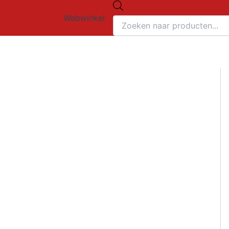
Producten
Ga
zoeken
Webwinkel
naar
de
inhoud