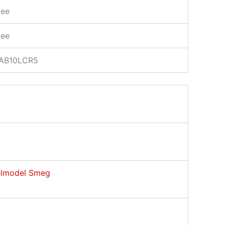
ee
ee
AB10LCR5
elmodel Smeg