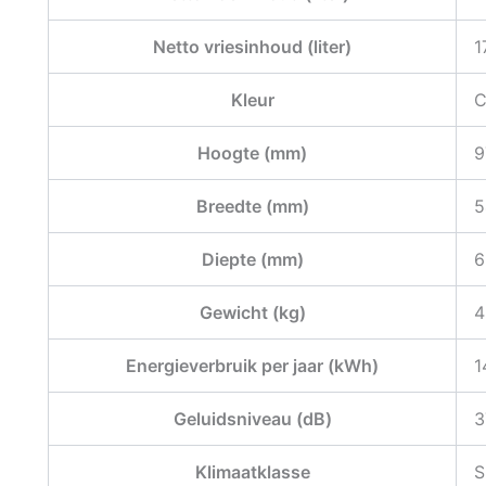
Netto vriesinhoud (liter)
1
Kleur
C
Hoogte (mm)
9
Breedte (mm)
5
Diepte (mm)
6
Gewicht (kg)
4
Energieverbruik per jaar (kWh)
1
Geluidsniveau (dB)
3
Klimaatklasse
S