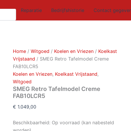
SMEG
Oorspronkelijke
Huidige
Retro
Reparatie
Bedrijfshistorie
Contact gegeve
prijs
prijs
Tafelmodel
was:
is:
Creme
FAB10LCR5
€ 4.399,00.
€ 3.999,00.
aantal
Home
/
Witgoed
/
Koelen en Vriezen
/
Koelkast
Vrijstaand
/ SMEG Retro Tafelmodel Creme
FAB10LCR5
Koelen en Vriezen
,
Koelkast Vrijstaand
,
Witgoed
SMEG Retro Tafelmodel Creme
FAB10LCR5
€
1.049,00
Beschikbaarheid:
Op voorraad (kan nabesteld
worden)