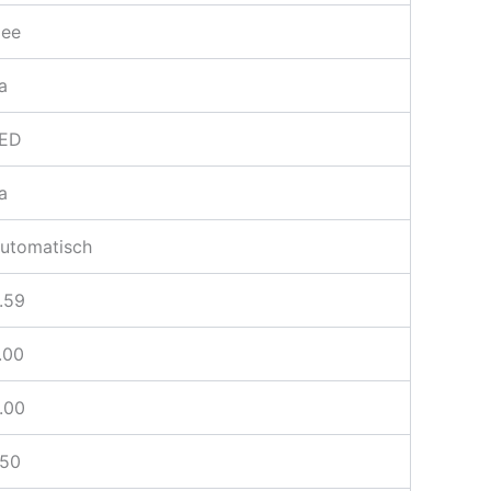
ee
a
ED
a
utomatisch
.59
.00
.00
.50