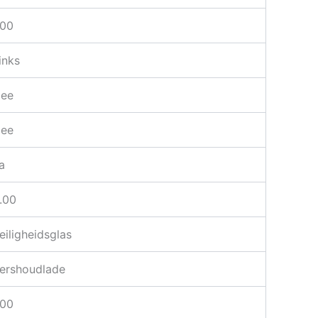
.00
inks
ee
ee
a
.00
eiligheidsglas
ershoudlade
.00