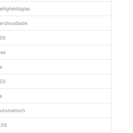
eiligheidsglas
ershoudlade
.00
ee
a
ED
a
utomatisch
.59