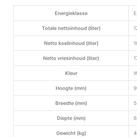
Energieklasse
E
Totale nettoinhoud (liter)
1
Netto koelinhoud (liter)
1
Netto vriesinhoud (liter)
1
Kleur
W
Hoogte (mm)
9
Breedte (mm)
5
Diepte (mm)
6
Gewicht (kg)
4