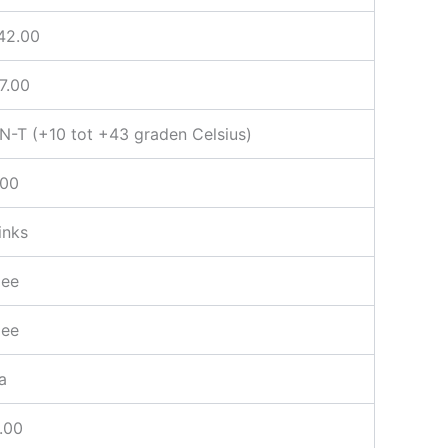
42.00
7.00
N-T (+10 tot +43 graden Celsius)
.00
inks
ee
ee
a
.00