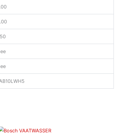
.00
.00
.50
ee
ee
AB10LWH5