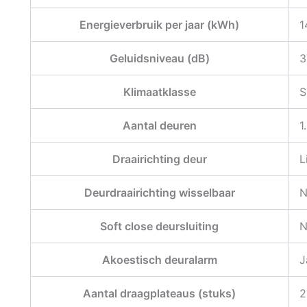
Energieverbruik per jaar (kWh)
1
Geluidsniveau (dB)
3
Klimaatklasse
S
Aantal deuren
1
Draairichting deur
L
Deurdraairichting wisselbaar
N
Soft close deursluiting
N
Akoestisch deuralarm
J
Aantal draagplateaus (stuks)
2