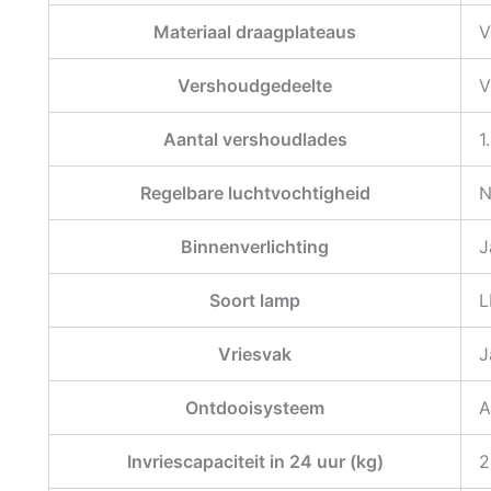
Materiaal draagplateaus
V
Vershoudgedeelte
V
Aantal vershoudlades
1
Regelbare luchtvochtigheid
N
Binnenverlichting
J
Soort lamp
L
Vriesvak
J
Ontdooisysteem
A
Invriescapaciteit in 24 uur (kg)
2