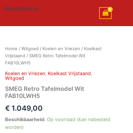
Bedrijfshistorie
SMEG
Home
/
Witgoed
/
Koelen en Vriezen
/
Koelkast
Retro
Vrijstaand
/ SMEG Retro Tafelmodel Wit
Tafelmodel
FAB10LWH5
Wit
FAB10LWH5
Koelen en Vriezen
,
Koelkast Vrijstaand
,
aantal
Witgoed
SMEG Retro Tafelmodel Wit
FAB10LWH5
€
1.049,00
Beschikbaarheid:
Op voorraad (kan nabesteld
worden)