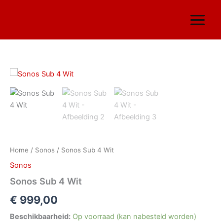
Ga
naar
de
inhoud
Sonos
Sub
4
Wit
aantal
Home
/
Sonos
/ Sonos Sub 4 Wit
Sonos
Sonos Sub 4 Wit
€
999,00
Beschikbaarheid:
Op voorraad (kan nabesteld worden)