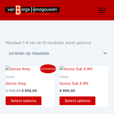
Gesorteerd
Ga
op
nieuwste
naar
de
inhoud
Resultaat 1–9 van de 16 resultaten wordt getoond
Oorspronkelijke
Huidige
Uitverkoop!
prijs
prijs
was:
is:
Sonos
Sonos
€ 799,00.
€ 650,00.
Sonos Amp
Sonos Sub 4 Wit
€
799,00
€
650,00
€
999,00
Select options
Select options