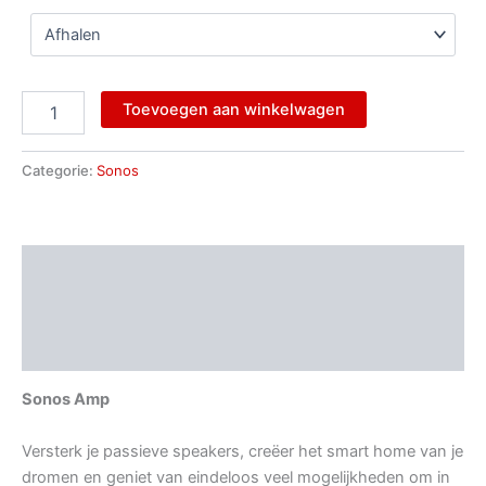
Toevoegen aan winkelwagen
Categorie:
Sonos
Beschrijving
Aanvullende informatie
Beoordelingen (0)
Sonos Amp
Versterk je passieve speakers, creëer het smart home van je
dromen en geniet van eindeloos veel mogelijkheden om in