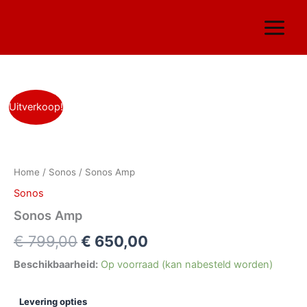
Ga
naar
de
inhoud
Sonos
Oorspronkelijke
Huidige
Uitverkoop!
Amp
aantal
prijs
prijs
was:
is:
Home
/
Sonos
/ Sonos Amp
€ 799,00.
€ 650,00.
Sonos
Sonos Amp
€
799,00
€
650,00
Beschikbaarheid:
Op voorraad (kan nabesteld worden)
Levering opties