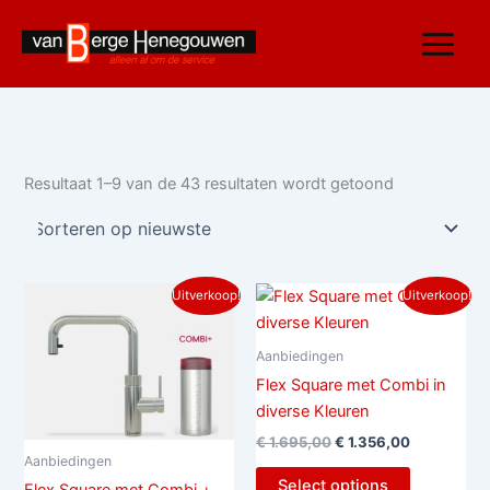
Gesorteerd
Ga
op
nieuwste
naar
de
inhoud
Resultaat 1–9 van de 43 resultaten wordt getoond
Oorspronkelijke
Huidige
Oorspronkelijke
Huidige
Uitverkoop!
Uitverkoop!
prijs
prijs
prijs
prijs
was:
is:
was:
is:
€ 1.695,00.
€ 1.356,00.
€ 1.695,00.
€ 1.356,00.
Aanbiedingen
Flex Square met Combi in
diverse Kleuren
€
1.695,00
€
1.356,00
Aanbiedingen
Select options