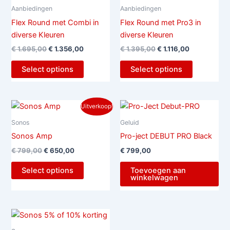
€ 1.695,00.
€ 1.356,00.
€ 1.395,00.
€ 1.116,00.
Aanbiedingen
Aanbiedingen
Flex Round met Combi in
Flex Round met Pro3 in
diverse Kleuren
diverse Kleuren
€
1.695,00
€
1.356,00
€
1.395,00
€
1.116,00
Select options
Select options
Oorspronkelijke
Huidige
Uitverkoop!
prijs
prijs
was:
is:
Sonos
Geluid
€ 799,00.
€ 650,00.
Sonos Amp
Pro-ject DEBUT PRO Black
€
799,00
€
650,00
€
799,00
Select options
Toevoegen aan
winkelwagen