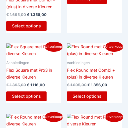
Flex Square met Combi +
(plus) in diverse Kleuren
€
1.695,00
€
1.356,00
Select options
Oorspronkelijke
Huidige
Oorspronkelijke
Huidige
Uitverkoop!
Uitverkoop!
prijs
prijs
prijs
prijs
was:
is:
was:
is:
€ 1.395,00.
€ 1.116,00.
€ 1.695,00.
€ 1.356,00.
Aanbiedingen
Aanbiedingen
Flex Square met Pro3 in
Flex Round met Combi +
diverse Kleuren
(plus) in diverse Kleuren
€
1.395,00
€
1.116,00
€
1.695,00
€
1.356,00
Select options
Select options
Oorspronkelijke
Huidige
Oorspronkelijke
Huidige
Uitverkoop!
Uitverkoop!
prijs
prijs
prijs
prijs
was:
is:
was:
is: