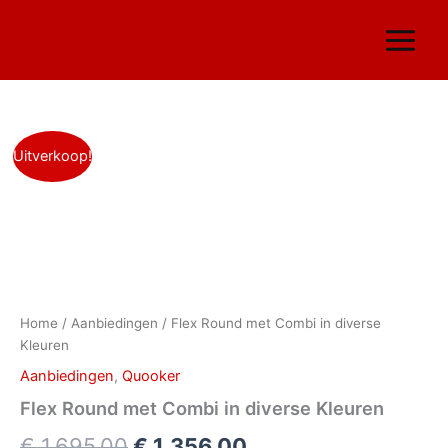
Ga
naar
de
inhoud
Flex
Oorspronkelijke
Huidige
Uitverkoop!
Round
met
prijs
prijs
Combi
was:
is:
in
diverse
€ 1.695,00.
€ 1.356,00.
Kleuren
aantal
Home
/
Aanbiedingen
/ Flex Round met Combi in diverse
Kleuren
Aanbiedingen
,
Quooker
Flex Round met Combi in diverse Kleuren
€
1.695,00
€
1.356,00