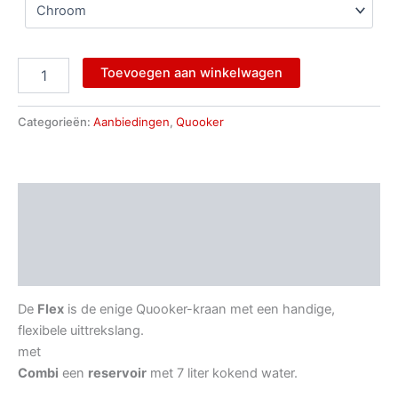
Toevoegen aan winkelwagen
Categorieën:
Aanbiedingen
,
Quooker
Beschrijving
Aanvullende informatie
Beoordelingen (0)
De
Flex
is de enige Quooker-kraan met een handige,
flexibele uittrekslang.
met
Combi
een
reservoir
met 7 liter kokend water.