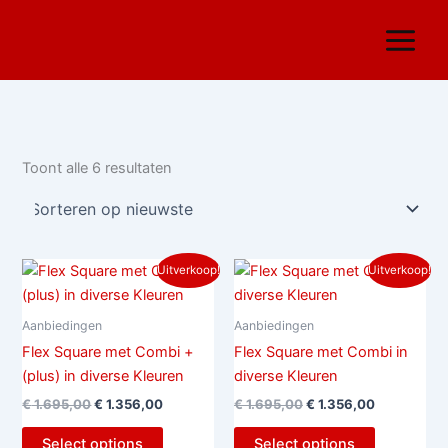
Gesorteerd
Ga
op
nieuwste
naar
de
inhoud
Toont alle 6 resultaten
Oorspronkelijke
Huidige
Oorspronkelijke
Huidige
Uitverkoop!
Uitverkoop!
prijs
prijs
prijs
prijs
was:
is:
was:
is:
€ 1.695,00.
€ 1.356,00.
€ 1.695,00.
€ 1.356,00.
Aanbiedingen
Aanbiedingen
Flex Square met Combi +
Flex Square met Combi in
(plus) in diverse Kleuren
diverse Kleuren
€
1.695,00
€
1.356,00
€
1.695,00
€
1.356,00
Select options
Select options