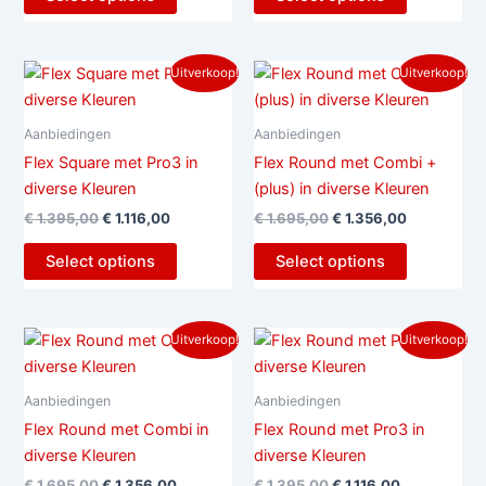
Oorspronkelijke
Huidige
Oorspronkelijke
Huidige
Uitverkoop!
Uitverkoop!
prijs
prijs
prijs
prijs
was:
is:
was:
is:
€ 1.395,00.
€ 1.116,00.
€ 1.695,00.
€ 1.356,00.
Aanbiedingen
Aanbiedingen
Flex Square met Pro3 in
Flex Round met Combi +
diverse Kleuren
(plus) in diverse Kleuren
€
1.395,00
€
1.116,00
€
1.695,00
€
1.356,00
Select options
Select options
Oorspronkelijke
Huidige
Oorspronkelijke
Huidige
Uitverkoop!
Uitverkoop!
prijs
prijs
prijs
prijs
was:
is:
was:
is:
€ 1.695,00.
€ 1.356,00.
€ 1.395,00.
€ 1.116,00.
Aanbiedingen
Aanbiedingen
Flex Round met Combi in
Flex Round met Pro3 in
diverse Kleuren
diverse Kleuren
€
1.695,00
€
1.356,00
€
1.395,00
€
1.116,00