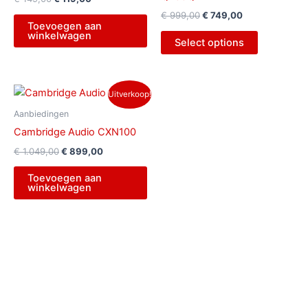
€
999,00
€
749,00
Toevoegen aan
winkelwagen
Select options
Oorspronkelijke
Huidige
Uitverkoop!
prijs
prijs
was:
is:
Aanbiedingen
€ 1.049,00.
€ 899,00.
Cambridge Audio CXN100
€
1.049,00
€
899,00
Toevoegen aan
winkelwagen