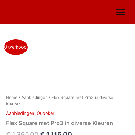
Ga
naar
de
inhoud
Flex
Oorspronkelijke
Huidige
Uitverkoop!
Square
met
prijs
prijs
Pro3
was:
is:
in
diverse
€ 1.395,00.
€ 1.116,00.
Kleuren
aantal
Home
/
Aanbiedingen
/ Flex Square met Pro3 in diverse
Kleuren
Aanbiedingen
,
Quooker
Flex Square met Pro3 in diverse Kleuren
€
1.395,00
€
1.116,00