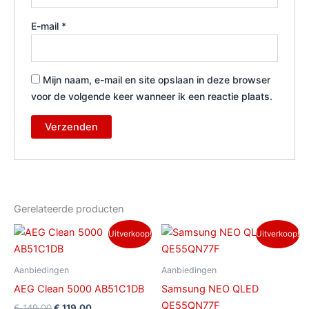
E-mail
*
Mijn naam, e-mail en site opslaan in deze browser
voor de volgende keer wanneer ik een reactie plaats.
Gerelateerde producten
Oorspronkelijke
Huidige
Oorspronkelijke
Huidige
Uitverkoop!
Uitverkoop!
prijs
prijs
prijs
prijs
was:
is:
was:
is:
€ 149,00.
€ 119,00.
€ 999,00.
€ 749,00.
Aanbiedingen
Aanbiedingen
AEG Clean 5000 AB51C1DB
Samsung NEO QLED
QE55QN77F
€
149,00
€
119,00