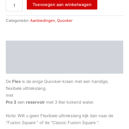
Toevoegen aan winkelwagen
Categorieën:
Aanbiedingen
,
Quooker
Beschrijving
Aanvullende informatie
Beoordelingen (0)
De
Flex
is de enige Quooker-kraan met een handige,
flexibele uittrekslang.
met
Pro 3
een
reservoir
met 3 liter kokend water.
Note: Wilt u geen Flexibele uittrekslang kijk dan naar de
“Fusion Square ” of de “Classic Fusion Square “.