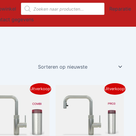
Producten
winkel
Reparatie
zoeken
tact gegevens
Oorspronkelijke
Huidige
Oorspronkelijke
Huidige
Uitverkoop!
Uitverkoop!
prijs
prijs
prijs
prijs
was:
is:
was:
is:
€ 1.695,00.
€ 1.356,00.
€ 1.395,00.
€ 1.116,00.