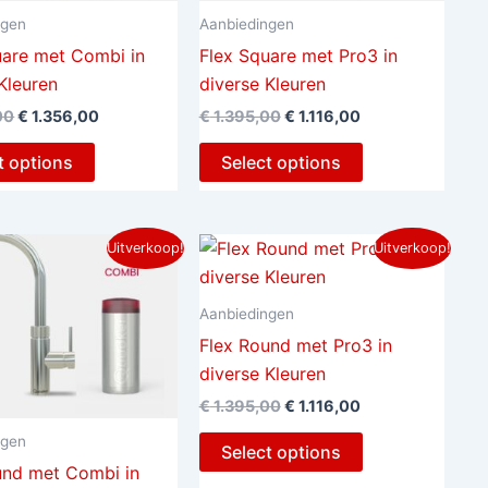
ngen
Aanbiedingen
uare met Combi in
Flex Square met Pro3 in
Kleuren
diverse Kleuren
00
€
1.356,00
€
1.395,00
€
1.116,00
t options
Select options
Oorspronkelijke
Huidige
Oorspronkelijke
Huidige
Uitverkoop!
Uitverkoop!
prijs
prijs
prijs
prijs
was:
is:
was:
is:
€ 1.695,00.
€ 1.356,00.
€ 1.395,00.
€ 1.116,00.
Aanbiedingen
Flex Round met Pro3 in
diverse Kleuren
€
1.395,00
€
1.116,00
ngen
Select options
und met Combi in