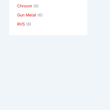
Chroom
(6)
Gun Metal
(6)
RVS
(6)