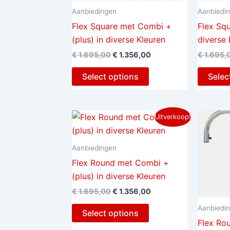
Aanbiedingen
Aanbiedi
Flex Square met Combi +
Flex Sq
(plus) in diverse Kleuren
diverse 
€
1.695,00
€
1.356,00
€
1.695,
Select options
Selec
Oorspronkelijke
Huidige
Uitverkoop!
prijs
prijs
was:
is:
€ 1.695,00.
€ 1.356,00.
Aanbiedingen
Flex Round met Combi +
(plus) in diverse Kleuren
€
1.695,00
€
1.356,00
Aanbiedi
Select options
Flex Ro