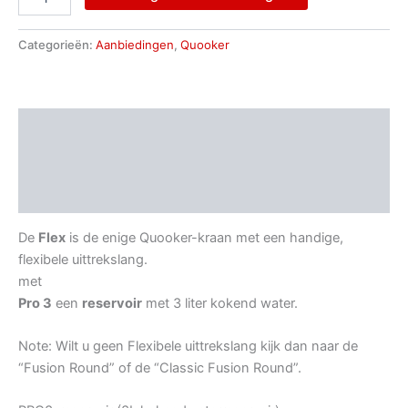
Categorieën:
Aanbiedingen
,
Quooker
Beschrijving
Aanvullende informatie
Beoordelingen (0)
De
Flex
is de enige Quooker-kraan met een handige,
flexibele uittrekslang.
met
Pro 3
een
reservoir
met 3 liter kokend water.
Note: Wilt u geen Flexibele uittrekslang kijk dan naar de
“Fusion Round” of de “Classic Fusion Round”.