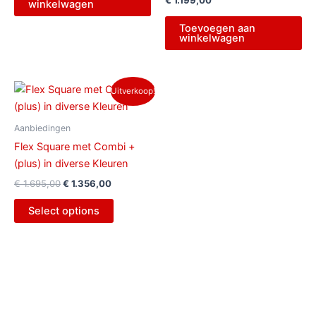
winkelwagen
Toevoegen aan
winkelwagen
Oorspronkelijke
Huidige
Uitverkoop!
prijs
prijs
was:
is:
€ 1.695,00.
€ 1.356,00.
Aanbiedingen
Flex Square met Combi +
(plus) in diverse Kleuren
€
1.695,00
€
1.356,00
Select options