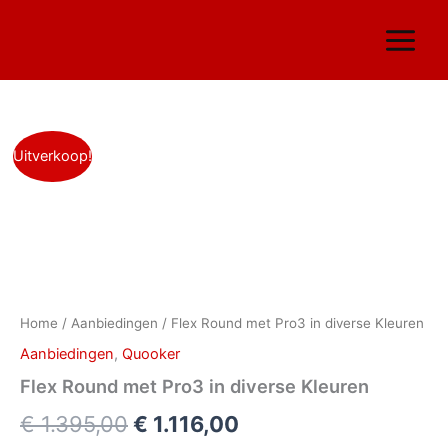
Ga
naar
de
inhoud
Flex
Oorspronkelijke
Huidige
Uitverkoop!
Round
met
prijs
prijs
Pro3
was:
is:
in
diverse
€ 1.395,00.
€ 1.116,00.
Kleuren
aantal
Home
/
Aanbiedingen
/ Flex Round met Pro3 in diverse Kleuren
Aanbiedingen
,
Quooker
Flex Round met Pro3 in diverse Kleuren
€
1.395,00
€
1.116,00