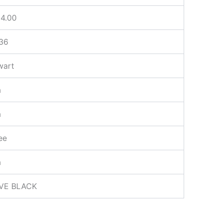
54.00
.36
wart
a
a
ee
a
IVE BLACK