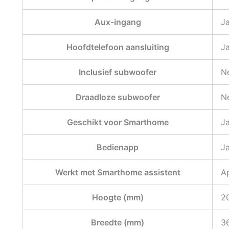
Aux-ingang
J
Hoofdtelefoon aansluiting
J
Inclusief subwoofer
N
Draadloze subwoofer
N
Geschikt voor Smarthome
J
Bedienapp
J
Werkt met Smarthome assistent
Ap
Hoogte (mm)
2
Breedte (mm)
3