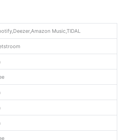
potify,Deezer,Amazon Music,TIDAL
etstroom
a
ee
a
a
a
ee