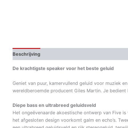
Beschrijving
Aanvullende informatie
De krachtigste speaker voor het beste geluid
Geniet van puur, kamervullend geluid voor muziek e
wereldberoemde producent Giles Martin. Je bedient 
Diepe bass en ultrabreed geluidsveld
Het ongeëvenaarde akoestische ontwerp van Five is 
het afgesloten design voorkomt galm en echo’s. Twe
een ultrabreed geluidsveld en rijk stereogeluid, terw