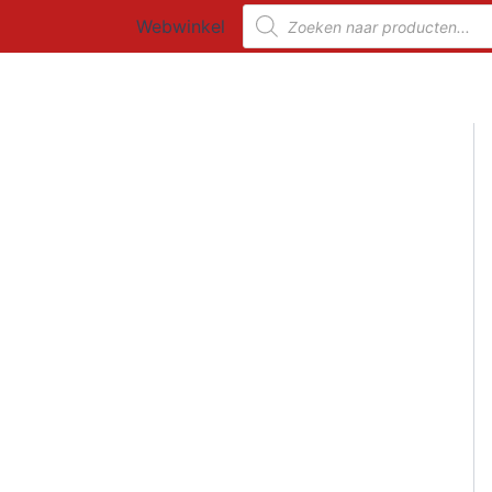
Ga
Producten
Webwinkel
zoeken
naar
de
inhoud