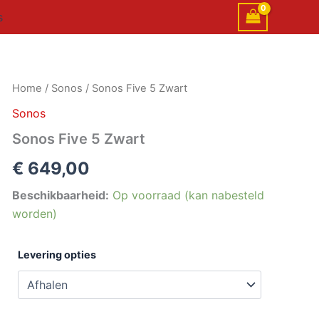
s
Sonos
Home
/
Sonos
/ Sonos Five 5 Zwart
Five
Sonos
5
Zwart
Sonos Five 5 Zwart
aantal
€
649,00
Beschikbaarheid:
Op voorraad (kan nabesteld
worden)
Levering opties