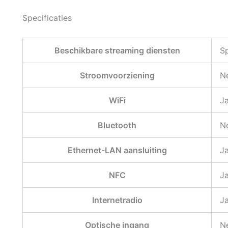
Specificaties
Beschikbare streaming diensten
S
Stroomvoorziening
N
WiFi
J
Bluetooth
N
Ethernet-LAN aansluiting
J
NFC
J
Internetradio
J
Optische ingang
N