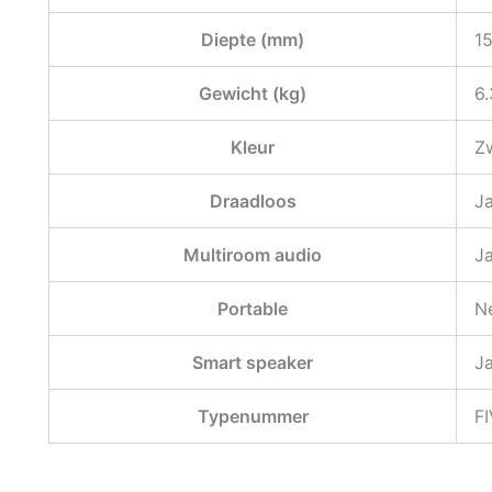
Diepte (mm)
1
Gewicht (kg)
6
Kleur
Z
Draadloos
J
Multiroom audio
J
Portable
N
Smart speaker
J
Typenummer
F