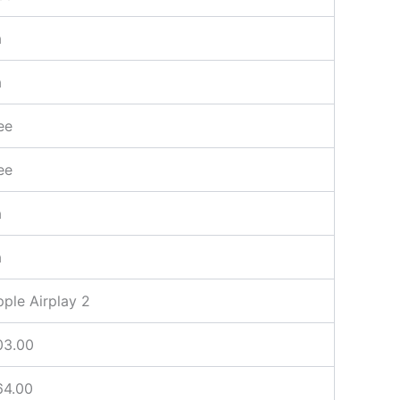
a
a
ee
ee
a
a
ple Airplay 2
03.00
64.00