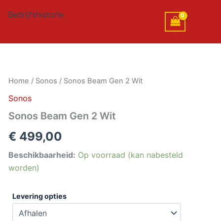
Bedrijfshistorie
Sonos
Home
/
Sonos
/ Sonos Beam Gen 2 Wit
Beam
Sonos
Gen
2
Sonos Beam Gen 2 Wit
Wit
aantal
€
499,00
Beschikbaarheid:
Op voorraad (kan nabesteld
worden)
Levering opties