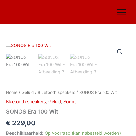
Ga
naar
de
inhoud
SONOS
Era
100
Wit
aantal
Home
/
Geluid
/
Bluetooth speakers
/ SONOS Era 100 Wit
Bluetooth speakers
,
Geluid
,
Sonos
SONOS Era 100 Wit
€
229,00
Beschikbaarheid:
Op voorraad (kan nabesteld worden)