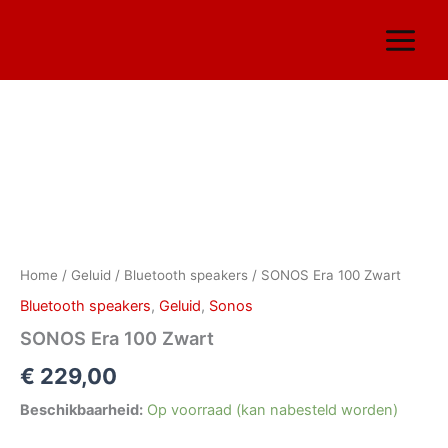
Ga
naar
de
inhoud
SONOS
Era
100
Zwart
aantal
Home
/
Geluid
/
Bluetooth speakers
/ SONOS Era 100 Zwart
Bluetooth speakers
,
Geluid
,
Sonos
SONOS Era 100 Zwart
€
229,00
Beschikbaarheid:
Op voorraad (kan nabesteld worden)