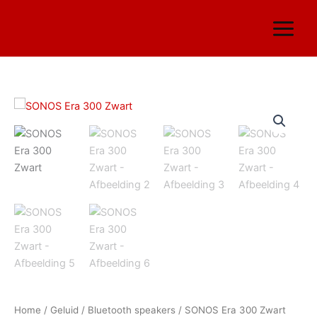
Ga
naar
de
inhoud
SONOS
Era
300
Zwart
aantal
Home
/
Geluid
/
Bluetooth speakers
/ SONOS Era 300 Zwart