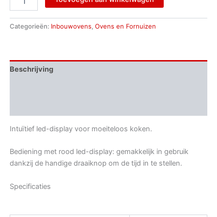
Categorieën:
Inbouwovens
,
Ovens en Fornuizen
Beschrijving
Aanvullende informatie
Beoordelingen (0)
Intuïtief led-display voor moeiteloos koken.
Bediening met rood led-display: gemakkelijk in gebruik
dankzij de handige draaiknop om de tijd in te stellen.
Specificaties