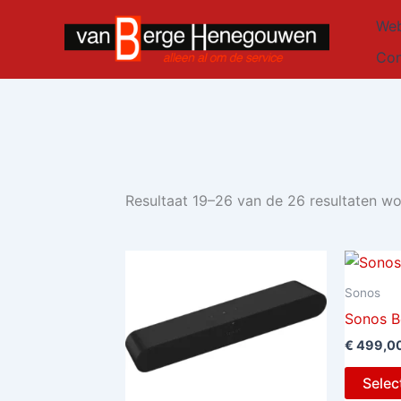
Ga
Web
naar
de
Con
inhoud
Resultaat 19–26 van de 26 resultaten w
Sonos
Sonos B
€
499,0
Selec