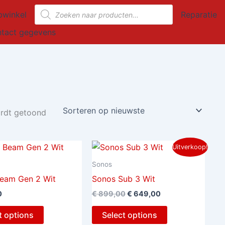
Gesorteerd
Producten
op
winkel
Reparatie
nieuwste
zoeken
tact gegevens
ordt getoond
Oorspronkelijke
Huidige
Uitverkoop!
prijs
prijs
was:
is:
Sonos
€ 899,00.
€ 649,00.
eam Gen 2 Wit
Sonos Sub 3 Wit
0
€
899,00
€
649,00
t options
Select options