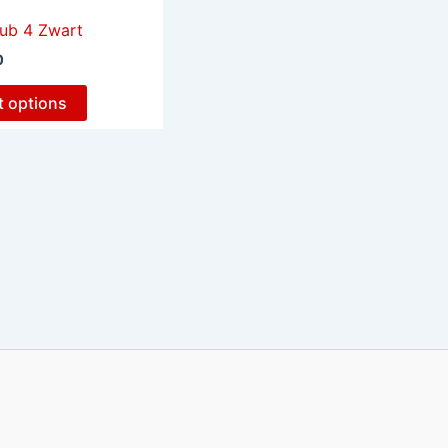
ub 4 Zwart
0
t options