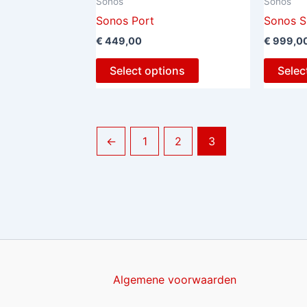
Sonos
Sonos
Sonos Port
Sonos S
€
449,00
€
999,0
Select options
Selec
←
1
2
3
Algemene voorwaarden