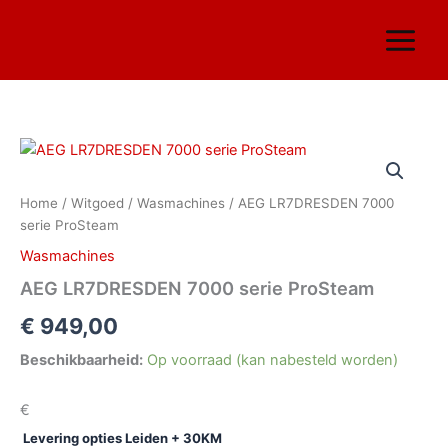
Ga
naar
de
inhoud
AEG
LR7DRESDEN
7000
Home
/
Witgoed
/
Wasmachines
/ AEG LR7DRESDEN 7000
serie
serie ProSteam
ProSteam
aantal
Wasmachines
AEG LR7DRESDEN 7000 serie ProSteam
€
949,00
Beschikbaarheid:
Op voorraad (kan nabesteld worden)
€
Levering opties Leiden + 30KM