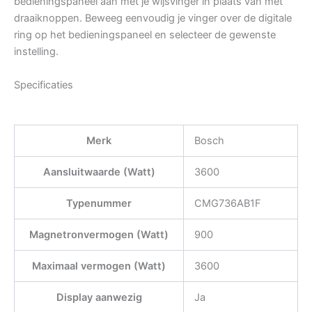
bedieningspaneel aan met je wijsvinger in plaats van met
draaiknoppen. Beweeg eenvoudig je vinger over de digitale
ring op het bedieningspaneel en selecteer de gewenste
instelling.
Specificaties
Merk
Bosch
Aansluitwaarde (Watt)
3600
Typenummer
CMG736AB1F
Magnetronvermogen (Watt)
900
Maximaal vermogen (Watt)
3600
Display aanwezig
Ja