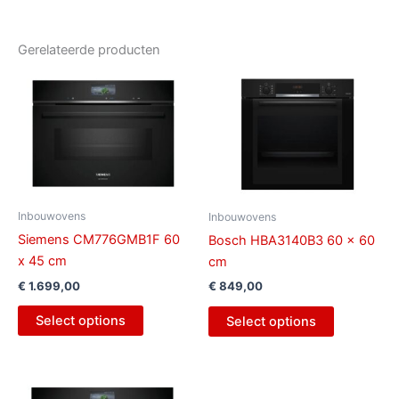
Gerelateerde producten
Inbouwovens
Inbouwovens
Siemens CM776GMB1F 60
Bosch HBA3140B3 60 x 60
x 45 cm
cm
€
1.699,00
€
849,00
Select options
Select options