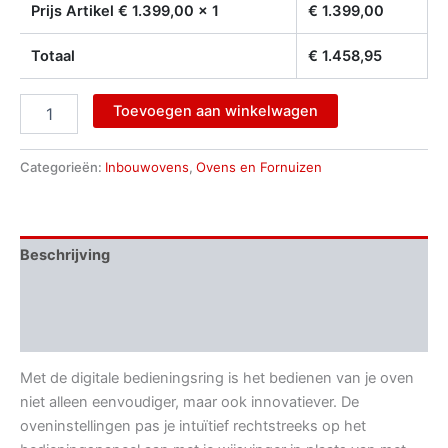
Prijs Artikel €
1.399,00
x 1
€
1.399,00
Totaal
€
1.458,95
Toevoegen aan winkelwagen
Categorieën:
Inbouwovens
,
Ovens en Fornuizen
Beschrijving
Aanvullende informatie
Beoordelingen (0)
Met de digitale bedieningsring is het bedienen van je oven
niet alleen eenvoudiger, maar ook innovatiever. De
oveninstellingen pas je intuïtief rechtstreeks op het