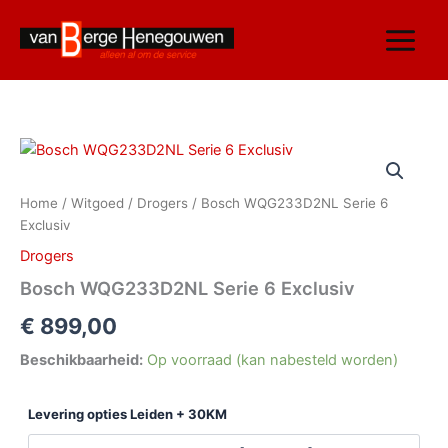
Ga
naar
de
inhoud
Bosch
WQG233D2NL
Serie
Home
/
Witgoed
/
Drogers
/ Bosch WQG233D2NL Serie 6
6
Exclusiv
Exclusiv
aantal
Drogers
Bosch WQG233D2NL Serie 6 Exclusiv
€
899,00
Beschikbaarheid:
Op voorraad (kan nabesteld worden)
Levering opties Leiden + 30KM