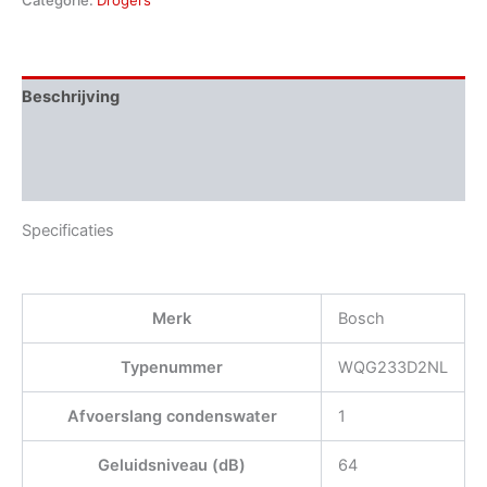
Categorie:
Drogers
Beschrijving
Aanvullende informatie
Beoordelingen (0)
Specificaties
Merk
Bosch
Typenummer
WQG233D2NL
Afvoerslang condenswater
1
Geluidsniveau (dB)
64