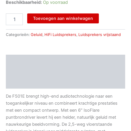
Beschikbaarheid:
Op voorraad
Toevoegen aan winkelwagen
Categorieën:
Geluid
,
HiFi Luidsprekers
,
Luidsprekers vrijstaand
Beschrijving
Aanvullende informatie
Beoordelingen (0)
De F501E brengt high-end audiotechnologie naar een
toegankelijker niveau en combineert krachtige prestaties
met een compact ontwerp. Met een 6″ IsoFlare
puntbrondriver levert hij een helder, natuurlijk geluid met
nauwkeurige beeldvorming. De 2,5-weg vloerstaande