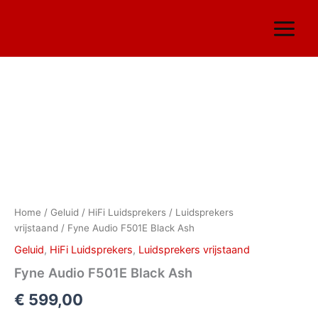
Ga
naar
de
inhoud
Fyne
Audio
F501E
Black
Ash
aantal
Home
/
Geluid
/
HiFi Luidsprekers
/
Luidsprekers
vrijstaand
/ Fyne Audio F501E Black Ash
Geluid
,
HiFi Luidsprekers
,
Luidsprekers vrijstaand
Fyne Audio F501E Black Ash
€
599,00