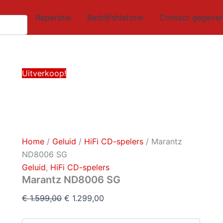
Marantz
Oorspronkelijke
Huidige
ND8006
Reparatie
Bedrijfshistorie
Contact gegeve
prijs
prijs
SG
was:
is:
aantal
€ 1.599,00.
€ 1.299,00.
Uitverkoop!
Home
/
Geluid
/
HiFi CD-spelers
/ Marantz
ND8006 SG
Geluid
,
HiFi CD-spelers
Marantz ND8006 SG
€
1.599,00
€
1.299,00