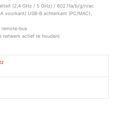
iteit (2,4 GHz / 5 GHz) / 802.11a/b/g/n/ac
B-A voorkant/ USB-B achterkant (PC/MAC),
l, remote-bus
e netwerk actief te houden)
tz