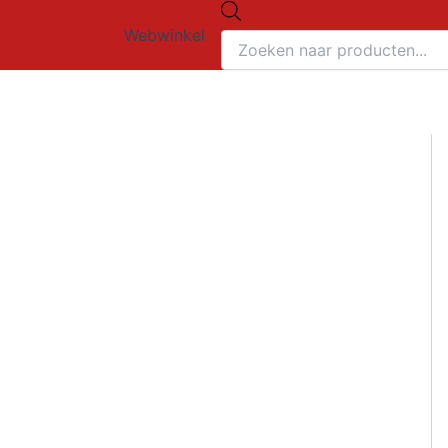
Producten
Ga
zoeken
Webwinkel
naar
de
inhoud