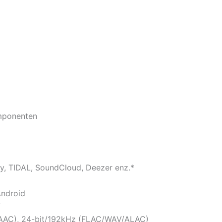
omponenten
fy, TIDAL, SoundCloud, Deezer enz.*
Android
V
/AAC), 24-bit/192kHz (FLAC/WAV/ALAC)