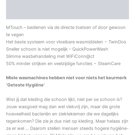
Aanvullende informatie
Beoordelingen (0)
MTouch – bedienen via de directe toetsen of door gewoon
te vegen
Het beste systeem voor vloeibare wasmiddelen − TwinDos
Sneller schoon is niet mogelijk – QuickPowerWash
Slimme wasbehandeling met WiFiConn@ct
50% minder strijken en veelzijdige functies − SteamCare
Miele wasmachines hebben niet voor niets het keurmerk
‘Geteste Hygiëne’
Wist jij dat kleding die schoon líjkt, niet per se schoon ís?
Jouw wasgoed mag dan wel vlekvrij zijn, maar die grote
hoeveelheid bacteriën en ziektekiemen die we dagelijks
tegenkomen? Die zie je dus niet op kleding. Maar helaas zijn
ze er wel … Daarom stellen mensen steeds hogere hygiëne-