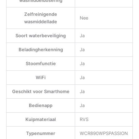
wasmiddeldosering
Zelfreinigende
Nee
wasmiddellade
Soort waterbeveiliging
Ja
Beladingherkenning
Ja
Stoomfunctie
Ja
WiFi
Ja
Geschikt voor Smarthome
Ja
Bedienapp
Ja
Kuipmateriaal
RVS
Typenummer
WCR890WPSPASSION