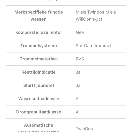
Merkspecifieke functie
Miele Twindos,Miele
wassen
WifiConn@ct
Koolborstelloze motor
Nee
Trommelsysteem
SoftCare trommel
Trommelmateriaal
RVS
Resttijdindicatie
Ja
Starttijduitstel
Ja
Wasresultaatklasse
A
Droogresultaatklasse
A
Automatische
TwinDos