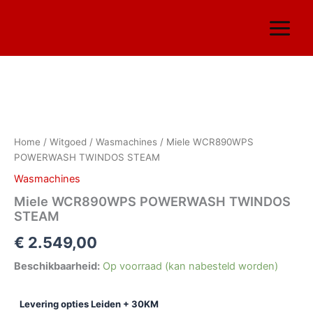
Ga
naar
de
inhoud
Miele
WCR890WPS
POWERWASH
Home
/
Witgoed
/
Wasmachines
/ Miele WCR890WPS
TWINDOS
POWERWASH TWINDOS STEAM
STEAM
aantal
Wasmachines
Miele WCR890WPS POWERWASH TWINDOS
STEAM
€
2.549,00
Beschikbaarheid:
Op voorraad (kan nabesteld worden)
Levering opties Leiden + 30KM