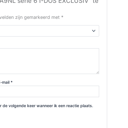
9NL serie 6 I-DOS EXCLUSIV” te
 velden zijn gemarkeerd met
*
E-mail
*
r de volgende keer wanneer ik een reactie plaats.