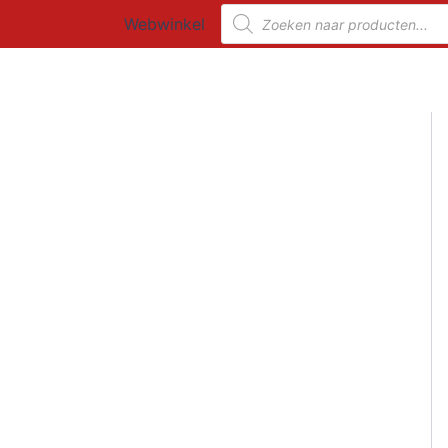
Ga
Producten
Webwinkel
zoeken
naar
de
inhoud