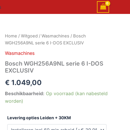
s
Bosch
Home
/
Witgoed
/
Wasmachines
/ Bosch
WGH256A9NL
WGH256A9NL serie 6 I-DOS EXCLUSIV
serie
6
Wasmachines
I-
Bosch WGH256A9NL serie 6 I-DOS
DOS
EXCLUSIV
EXCLUSIV
aantal
€
1.049,00
Beschikbaarheid:
Op voorraad (kan nabesteld
worden)
Levering opties Leiden + 30KM