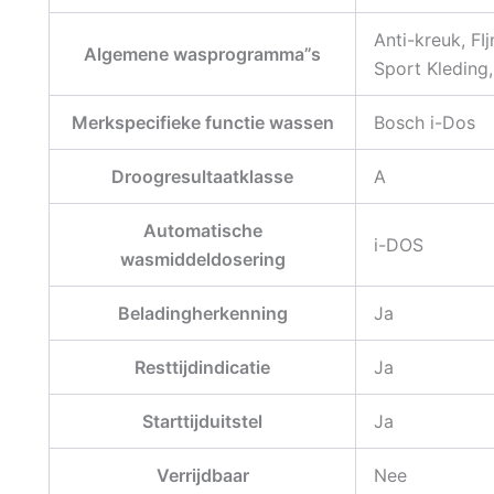
Anti-kreuk, F
Algemene wasprogramma”s
Sport Kleding,
Merkspecifieke functie wassen
Bosch i-Dos
Droogresultaatklasse
A
Automatische
i-DOS
wasmiddeldosering
Beladingherkenning
Ja
Resttijdindicatie
Ja
Starttijduitstel
Ja
Verrijdbaar
Nee