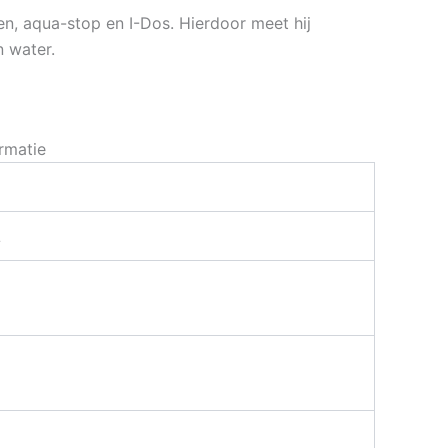
n, aqua-stop en I-Dos. Hierdoor meet hij
 water.
rmatie
L