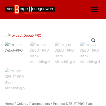
Ga
naar
de
inhoud
Pro-
ject
DEBUT
PRO
Black
aantal
Home
/
Geluid
/
Platenspelers
/ Pro-ject DEBUT PRO Black