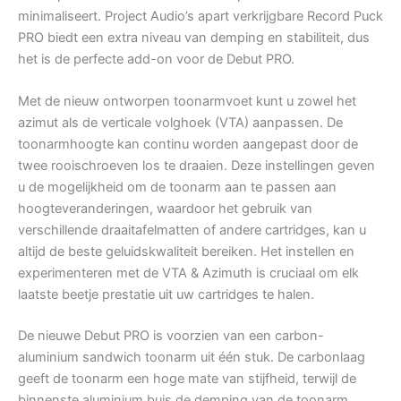
minimaliseert. Project Audio’s apart verkrijgbare Record Puck
PRO biedt een extra niveau van demping en stabiliteit, dus
het is de perfecte add-on voor de Debut PRO.
Met de nieuw ontworpen toonarmvoet kunt u zowel het
azimut als de verticale volghoek (VTA) aanpassen. De
toonarmhoogte kan continu worden aangepast door de
twee rooischroeven los te draaien. Deze instellingen geven
u de mogelijkheid om de toonarm aan te passen aan
hoogteveranderingen, waardoor het gebruik van
verschillende draaitafelmatten of andere cartridges, kan u
altijd de beste geluidskwaliteit bereiken. Het instellen en
experimenteren met de VTA & Azimuth is cruciaal om elk
laatste beetje prestatie uit uw cartridges te halen.
De nieuwe Debut PRO is voorzien van een carbon-
aluminium sandwich toonarm uit één stuk. De carbonlaag
geeft de toonarm een hoge mate van stijfheid, terwijl de
binnenste aluminium buis de demping van de toonarm