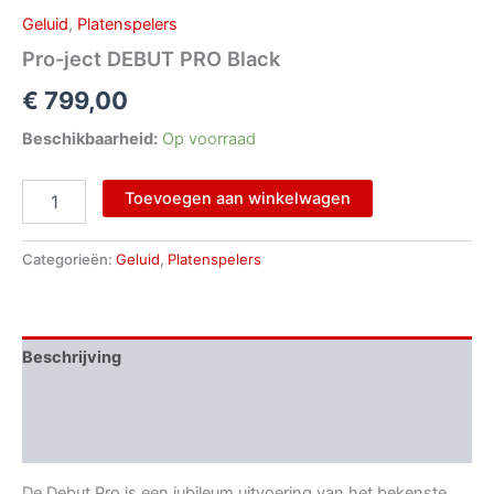
Geluid
,
Platenspelers
Pro-ject DEBUT PRO Black
€
799,00
Beschikbaarheid:
Op voorraad
Toevoegen aan winkelwagen
Categorieën:
Geluid
,
Platenspelers
Beschrijving
Aanvullende informatie
Beoordelingen (0)
De Debut Pro is een jubileum uitvoering van het bekenste