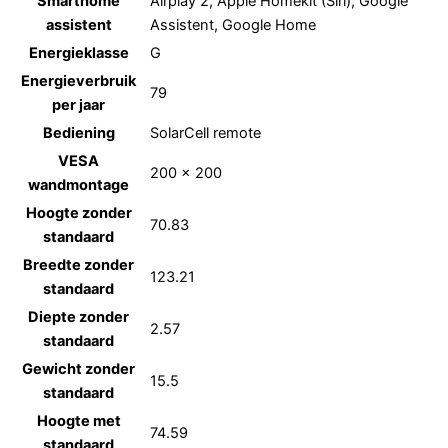
Smarthome
Airplay 2, Apple Homekit (Siri), Google
assistent
Assistent, Google Home
Energieklasse
G
Energieverbruik
79
per jaar
Bediening
SolarCell remote
VESA
200 x 200
wandmontage
Hoogte zonder
70.83
standaard
Breedte zonder
123.21
standaard
Diepte zonder
2.57
standaard
Gewicht zonder
15.5
standaard
Hoogte met
74.59
standaard