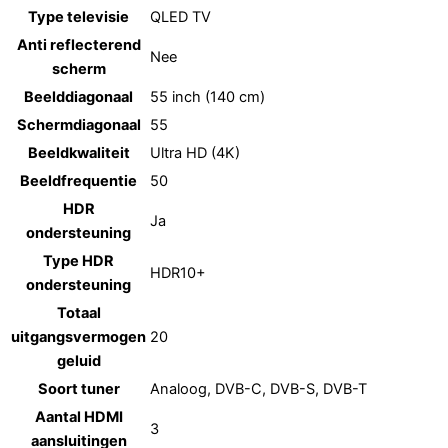
Type televisie
QLED TV
Anti reflecterend
Nee
scherm
Beelddiagonaal
55 inch (140 cm)
Schermdiagonaal
55
Beeldkwaliteit
Ultra HD (4K)
Beeldfrequentie
50
HDR
Ja
ondersteuning
Type HDR
HDR10+
ondersteuning
Totaal
uitgangsvermogen
20
geluid
Soort tuner
Analoog, DVB-C, DVB-S, DVB-T
Aantal HDMI
3
aansluitingen