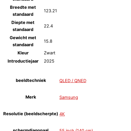
Breedte met
123.21
standaard
Diepte met
22.4
standaard
Gewicht met
15.8
standaard
Kleur
Zwart
Introductiejaar
2025
beeldtechniek
QLED / QNED
Merk
Samsung
Resolutie (beeldscherpte)
4K
schermdiagonaal
55 inch (140 cm)