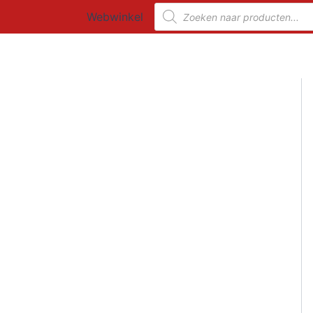
Ga
Producten
Webwinkel
zoeken
naar
de
inhoud