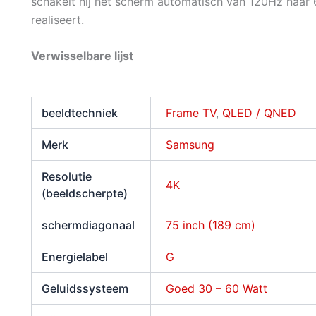
schakelt hij het scherm automatisch van 120Hz naar
realiseert.
Verwisselbare lijst
beeldtechniek
Frame TV
,
QLED / QNED
Merk
Samsung
Resolutie
4K
(beeldscherpte)
schermdiagonaal
75 inch (189 cm)
Energielabel
G
Geluidssysteem
Goed 30 – 60 Watt