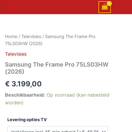
s
Samsung
Home
/
Televisies
/ Samsung The Frame Pro
The
75LS03HW (2026)
Frame
Pro
Televisies
75LS03HW
Samsung The Frame Pro 75LS03HW
(2026)
(2026)
aantal
€
3.199,00
Beschikbaarheid:
Op voorraad (kan nabesteld
worden)
Levering opties TV