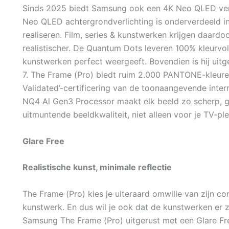
Sinds 2025 biedt Samsung ook een 4K Neo QLED vers
Neo QLED achtergrondverlichting is onderverdeeld i
realiseren. Film, series & kunstwerken krijgen daard
realistischer. De Quantum Dots leveren 100% kleurvo
kunstwerken perfect weergeeft. Bovendien is hij uit
7. The Frame (Pro) biedt ruim 2.000 PANTONE-kleur
Validated’-certificering van de toonaangevende intern
NQ4 Al Gen3 Processor maakt elk beeld zo scherp, ged
uitmuntende beeldkwaliteit, niet alleen voor je TV-pl
Glare Free
Realistische kunst, minimale reflectie
The Frame (Pro) kies je uiteraard omwille van zijn con
kunstwerk. En dus wil je ook dat de kunstwerken er zo
Samsung The Frame (Pro) uitgerust met een Glare Fre