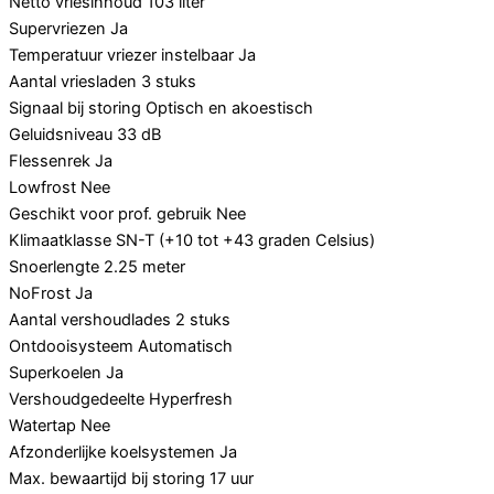
Netto vriesinhoud
103 liter
Supervriezen
Ja
Temperatuur vriezer instelbaar
Ja
Aantal vriesladen
3 stuks
Signaal bij storing
Optisch en akoestisch
Geluidsniveau
33 dB
Flessenrek
Ja
Lowfrost
Nee
Geschikt voor prof. gebruik
Nee
Klimaatklasse
SN-T (+10 tot +43 graden Celsius)
Snoerlengte
2.25 meter
NoFrost
Ja
Aantal vershoudlades
2 stuks
Ontdooisysteem
Automatisch
Superkoelen
Ja
Vershoudgedeelte
Hyperfresh
Watertap
Nee
Afzonderlijke koelsystemen
Ja
Max. bewaartijd bij storing
17 uur