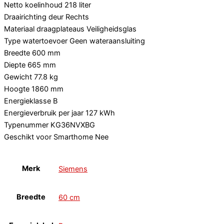
Netto koelinhoud
218 liter
Draairichting deur
Rechts
Materiaal draagplateaus
Veiligheidsglas
Type watertoevoer
Geen wateraansluiting
Breedte
600 mm
Diepte
665 mm
Gewicht
77.8 kg
Hoogte
1860 mm
Energieklasse
B
Energieverbruik per jaar
127 kWh
Typenummer
KG36NVXBG
Geschikt voor Smarthome
Nee
Merk
Siemens
Breedte
60 cm