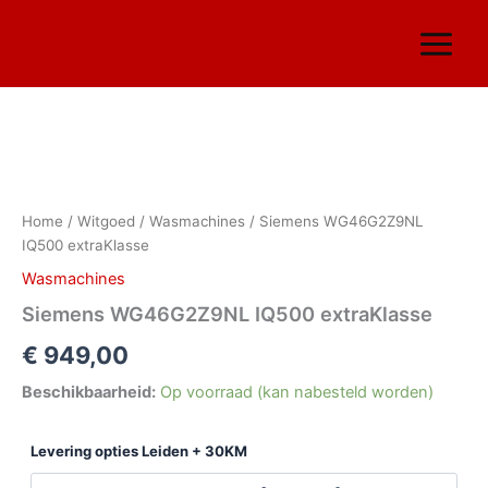
Ga
naar
de
inhoud
Siemens
WG46G2Z9NL
IQ500
Home
/
Witgoed
/
Wasmachines
/ Siemens WG46G2Z9NL
extraKlasse
IQ500 extraKlasse
aantal
Wasmachines
Siemens WG46G2Z9NL IQ500 extraKlasse
€
949,00
Beschikbaarheid:
Op voorraad (kan nabesteld worden)
Levering opties Leiden + 30KM