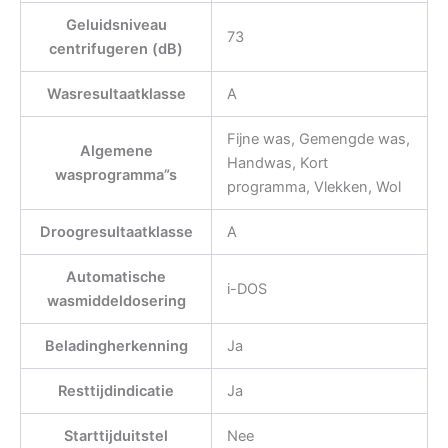
Geluidsniveau
73
centrifugeren (dB)
Wasresultaatklasse
A
Fijne was, Gemengde was,
Algemene
Handwas, Kort
wasprogramma”s
programma, Vlekken, Wol
Droogresultaatklasse
A
Automatische
i-DOS
wasmiddeldosering
Beladingherkenning
Ja
Resttijdindicatie
Ja
Starttijduitstel
Nee