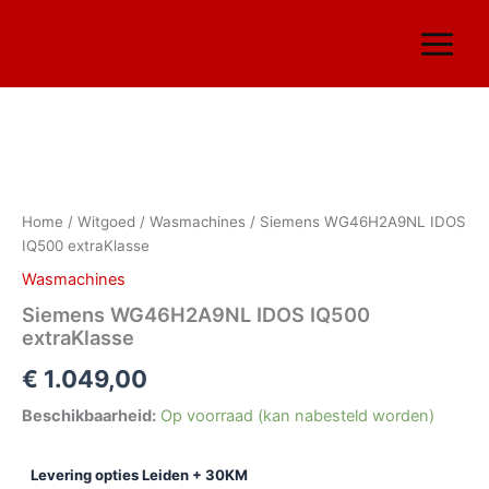
Ga
naar
de
inhoud
Siemens
WG46H2A9NL
IDOS
Home
/
Witgoed
/
Wasmachines
/ Siemens WG46H2A9NL IDOS
IQ500
IQ500 extraKlasse
extraKlasse
aantal
Wasmachines
Siemens WG46H2A9NL IDOS IQ500
extraKlasse
€
1.049,00
Beschikbaarheid:
Op voorraad (kan nabesteld worden)
Levering opties Leiden + 30KM