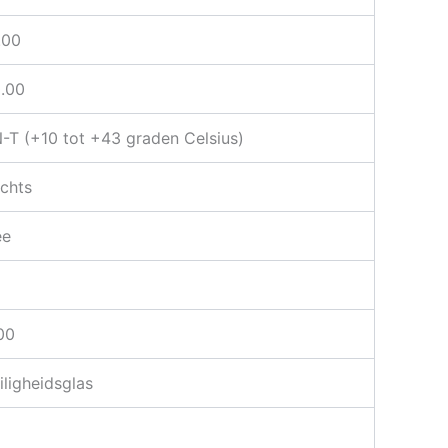
.00
.00
-T (+10 tot +43 graden Celsius)
chts
ee
00
iligheidsglas