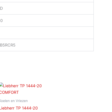
ED
00
AB5RCR5
Koelen en Vriezen
Liebherr TP 1444-20