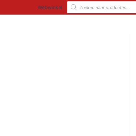
Ga
Producten
Webwinkel
zoeken
naar
de
inhoud