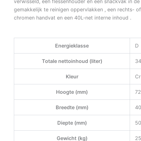
verwisseld, een flessenhouder en een snackvak in de de
gemakkelijk te reinigen oppervlakken , een rechts- o
chromen handvat en een 40L-net interne inhoud .
Energieklasse
D
Totale nettoinhoud (liter)
34
Kleur
C
Hoogte (mm)
72
Breedte (mm)
40
Diepte (mm)
50
Gewicht (kg)
25