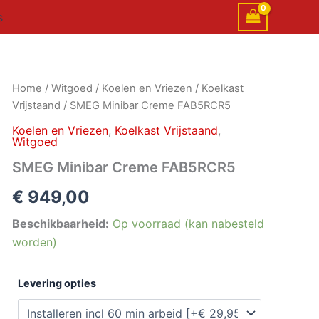
s
SMEG
Home
/
Witgoed
/
Koelen en Vriezen
/
Koelkast
Minibar
Vrijstaand
/ SMEG Minibar Creme FAB5RCR5
Creme
FAB5RCR5
Koelen en Vriezen
,
Koelkast Vrijstaand
,
Witgoed
aantal
SMEG Minibar Creme FAB5RCR5
€
949,00
Beschikbaarheid:
Op voorraad (kan nabesteld
worden)
Levering opties