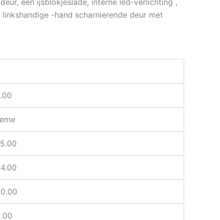
ur, een ijsblokjeslade, interne led-verlichting ,
f linkshandige -hand scharnierende deur met
.00
reme
5.00
4.00
0.00
.00