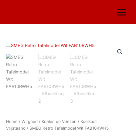
Ga
naar
de
inhoud
SMEG
Retro
Tafelmodel
Wit
FAB10RWH5
aantal
Home
/
Witgoed
/
Koelen en Vriezen
/
Koelkast
Vrijstaand
/ SMEG Retro Tafelmodel Wit FAB10RWH5