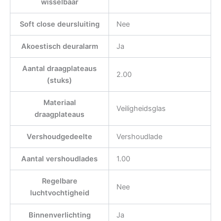
wisselbaar
Soft close deursluiting
Nee
Akoestisch deuralarm
Ja
Aantal draagplateaus
2.00
(stuks)
Materiaal
Veiligheidsglas
draagplateaus
Vershoudgedeelte
Vershoudlade
Aantal vershoudlades
1.00
Regelbare
Nee
luchtvochtigheid
Binnenverlichting
Ja