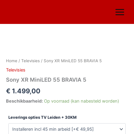
Ga
naar
de
inhoud
Sony
XR
MiniLED
Home
/
Televisies
/ Sony XR MiniLED 55 BRAVIA 5
55
BRAVIA
Televisies
5
Sony XR MiniLED 55 BRAVIA 5
aantal
€
1.499,00
Beschikbaarheid:
Op voorraad (kan nabesteld worden)
Leverings opties TV Leiden + 30KM