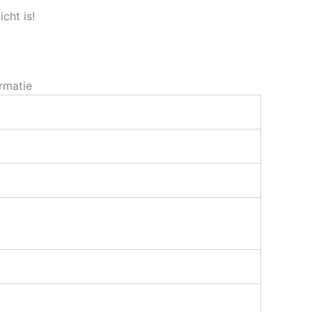
cht is!
rmatie