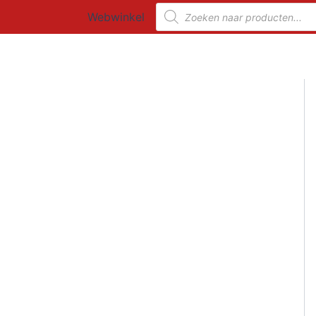
Ga
Producten
Webwinkel
zoeken
naar
de
inhoud