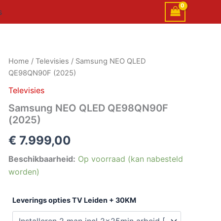
s
Samsung
Home
/
Televisies
/ Samsung NEO QLED
NEO
QE98QN90F (2025)
QLED
QE98QN90F
Televisies
(2025)
Samsung NEO QLED QE98QN90F
aantal
(2025)
€
7.999,00
Beschikbaarheid:
Op voorraad (kan nabesteld
worden)
Leverings opties TV Leiden + 30KM