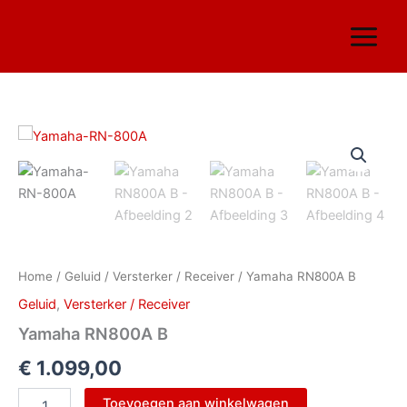
Ga
naar
de
inhoud
Yamaha
RN800A
B
aantal
Home
/
Geluid
/
Versterker / Receiver
/ Yamaha RN800A B
Geluid
,
Versterker / Receiver
Yamaha RN800A B
€
1.099,00
Toevoegen aan winkelwagen