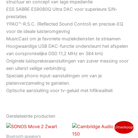
structuur en concept van lage impedantie
ESS SABRE ES9080Q Ultra DAC voor superieure S/N-
prestaties
YPAO™-R.S.C. (Reflected Sound Control) en precisie-EQ
voor de ideale luisteromgeving
MusicCast om je favoriete muziekdiensten te streamen
Hoogwaardige USB DAC-functie ondersteunt het afspelen
van oorspronkelijke DSD 11,2 MHz en 384 kHz
Originele luidsprekeraansluitingen van zuiver messing voor
een uiterst veilige verbinding
Speciale phono input-aansluitingen om van je
platenverzameling te genieten.
Optische aansluiting voor tv-geluid met hifikwaliteit
Gerelateerde producten
Oorspronkelijke
Huidige
Uitverkoop!
prijs
prijs
was:
is:
Bluetooth speakers