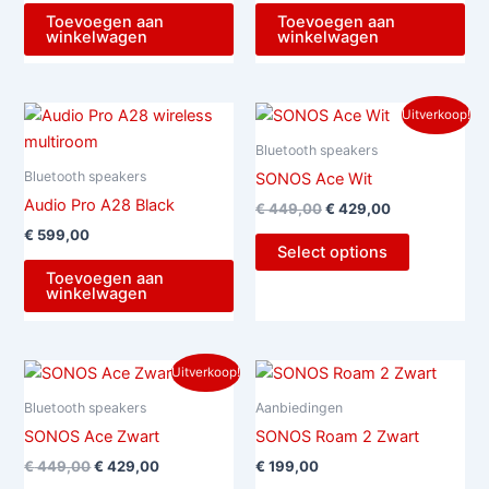
Toevoegen aan
Toevoegen aan
winkelwagen
winkelwagen
Oorspronkelijke
Huidige
Uitverkoop!
prijs
prijs
was:
is:
Bluetooth speakers
€ 449,00.
€ 429,00.
Bluetooth speakers
SONOS Ace Wit
Audio Pro A28 Black
€
449,00
€
429,00
€
599,00
Select options
Toevoegen aan
winkelwagen
Oorspronkelijke
Huidige
Uitverkoop!
prijs
prijs
was:
is:
Bluetooth speakers
Aanbiedingen
€ 449,00.
€ 429,00.
SONOS Ace Zwart
SONOS Roam 2 Zwart
€
449,00
€
429,00
€
199,00