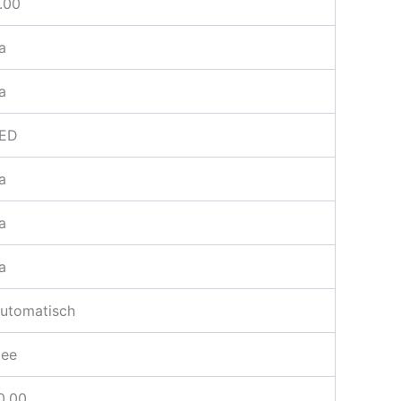
.00
a
a
ED
a
a
a
utomatisch
ee
0.00