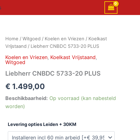
s
Liebherr
Home
/
Witgoed
/
Koelen en Vriezen
/
Koelkast
CNBDC
Vrijstaand
/ Liebherr CNBDC 5733-20 PLUS
5733-
20
Koelen en Vriezen
,
Koelkast Vrijstaand
,
Witgoed
PLUS
aantal
Liebherr CNBDC 5733-20 PLUS
€
1.499,00
Beschikbaarheid:
Op voorraad (kan nabesteld
worden)
Levering opties Leiden + 30KM