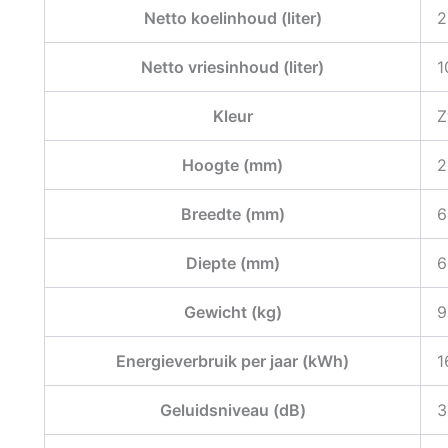
Netto koelinhoud (liter)
2
Netto vriesinhoud (liter)
1
Kleur
Z
Hoogte (mm)
2
Breedte (mm)
6
Diepte (mm)
6
Gewicht (kg)
9
Energieverbruik per jaar (kWh)
1
Geluidsniveau (dB)
3