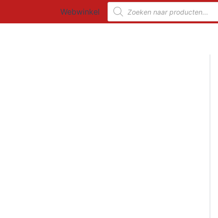
Ga
Producten
Webwinkel
zoeken
naar
de
inhoud