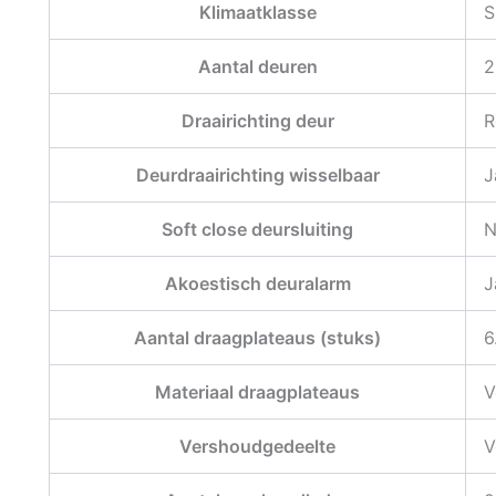
Klimaatklasse
S
Aantal deuren
2
Draairichting deur
R
Deurdraairichting wisselbaar
J
Soft close deursluiting
N
Akoestisch deuralarm
J
Aantal draagplateaus (stuks)
6
Materiaal draagplateaus
V
Vershoudgedeelte
V