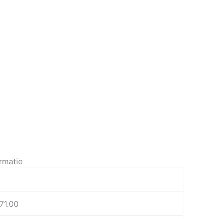
rmatie
C
71.00