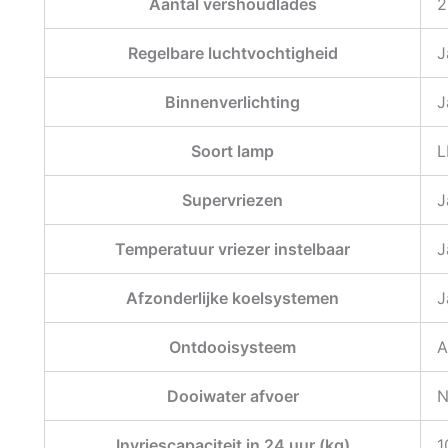
Aantal vershoudlades
2
Regelbare luchtvochtigheid
J
Binnenverlichting
J
Soort lamp
L
Supervriezen
J
Temperatuur vriezer instelbaar
J
Afzonderlijke koelsystemen
J
Ontdooisysteem
A
Dooiwater afvoer
N
Invriescapaciteit in 24 uur (kg)
1