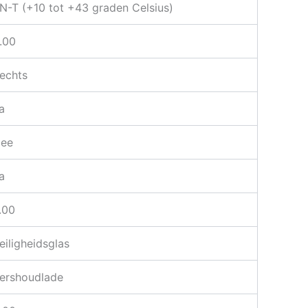
N-T (+10 tot +43 graden Celsius)
.00
echts
a
ee
a
.00
eiligheidsglas
ershoudlade