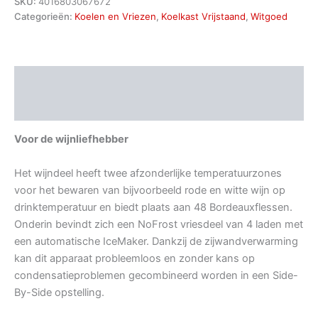
SKU:
4016803067672
Categorieën:
Koelen en Vriezen
,
Koelkast Vrijstaand
,
Witgoed
Beschrijving
Aanvullende informatie
Voor de wijnliefhebber
Het wijndeel heeft twee afzonderlijke temperatuurzones
voor het bewaren van bijvoorbeeld rode en witte wijn op
drinktemperatuur en biedt plaats aan 48 Bordeauxflessen.
Onderin bevindt zich een NoFrost vriesdeel van 4 laden met
een automatische IceMaker. Dankzij de zijwandverwarming
kan dit apparaat probleemloos en zonder kans op
condensatieproblemen gecombineerd worden in een Side-
By-Side opstelling.