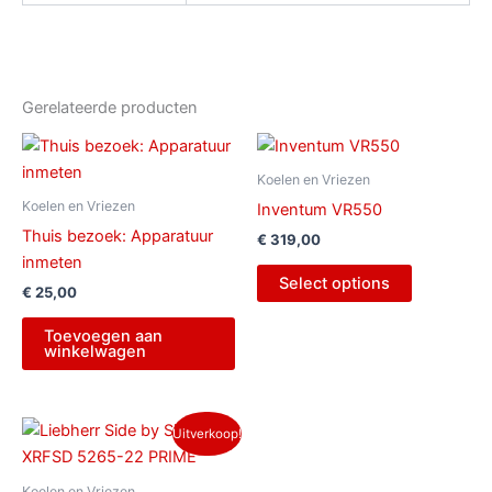
Gerelateerde producten
Koelen en Vriezen
Koelen en Vriezen
Inventum VR550
Thuis bezoek: Apparatuur
€
319,00
inmeten
Select options
€
25,00
Toevoegen aan
winkelwagen
Oorspronkelijke
Huidige
Uitverkoop!
prijs
prijs
was:
is:
€ 4.399,00.
€ 3.999,00.
Koelen en Vriezen