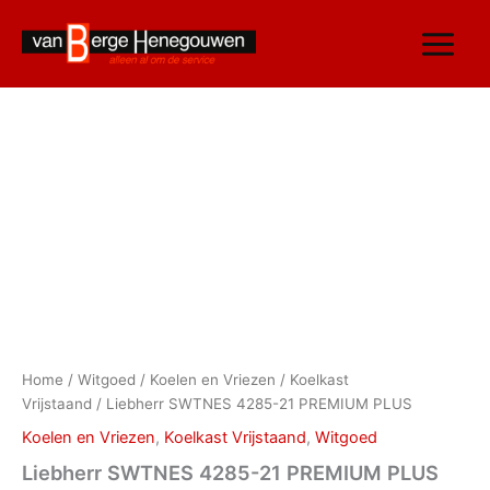
Ga
naar
de
inhoud
Liebherr
SWTNES
4285-
21
PREMIUM
PLUS
aantal
Home
/
Witgoed
/
Koelen en Vriezen
/
Koelkast
Vrijstaand
/ Liebherr SWTNES 4285-21 PREMIUM PLUS
Koelen en Vriezen
,
Koelkast Vrijstaand
,
Witgoed
Liebherr SWTNES 4285-21 PREMIUM PLUS