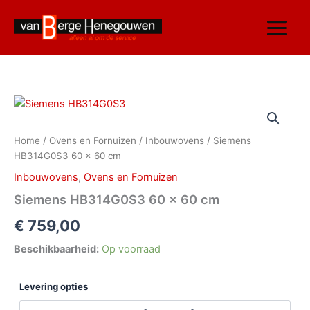
Ga
naar
de
inhoud
Siemens
HB314G0S3
60
Home
/
Ovens en Fornuizen
/
Inbouwovens
/ Siemens
x
HB314G0S3 60 x 60 cm
60
cm
Inbouwovens
,
Ovens en Fornuizen
aantal
Siemens HB314G0S3 60 x 60 cm
€
759,00
Beschikbaarheid:
Op voorraad
Levering opties