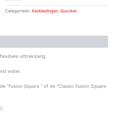
Categorieën:
Aanbiedingen
,
Quooker
ngen (0)
exibele uittrekslang.
end water.
r de “Fusion Square ” of de “Classic Fusion Square
):