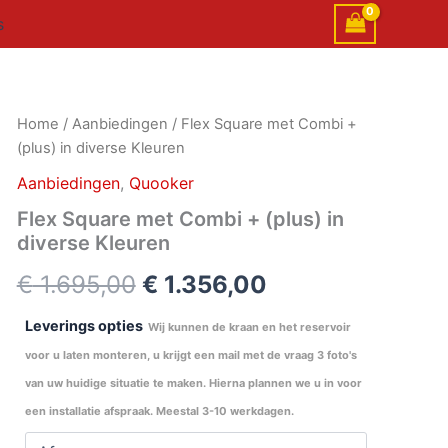
s
Flex
Home
/
Aanbiedingen
/ Flex Square met Combi +
Oorspronkelijke
Huidige
Square
(plus) in diverse Kleuren
met
prijs
prijs
Combi
Aanbiedingen
,
Quooker
+
was:
is:
Flex Square met Combi + (plus) in
(plus)
diverse Kleuren
in
€ 1.695,00.
€ 1.356,00.
diverse
€
1.695,00
€
1.356,00
Kleuren
aantal
Leverings opties
Wij kunnen de kraan en het reservoir
voor u laten monteren, u krijgt een mail met de vraag 3 foto's
van uw huidige situatie te maken. Hierna plannen we u in voor
een installatie afspraak. Meestal 3-10 werkdagen.