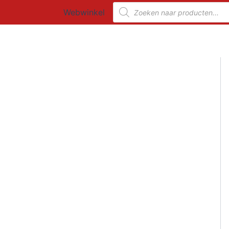
Ga
Producten
Webwinkel
zoeken
naar
de
inhoud