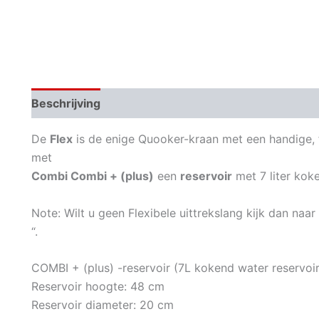
Beschrijving
Aanvullende informatie
Beoordeli
De
Flex
is de enige Quooker-kraan met een handige, fl
met
Combi Combi + (plus)
een
reservoir
met 7 liter kok
Note: Wilt u geen Flexibele uittrekslang kijk dan naa
“.
COMBI + (plus) -reservoir (7L kokend water reservoir
Reservoir hoogte: 48 cm
Reservoir diameter: 20 cm