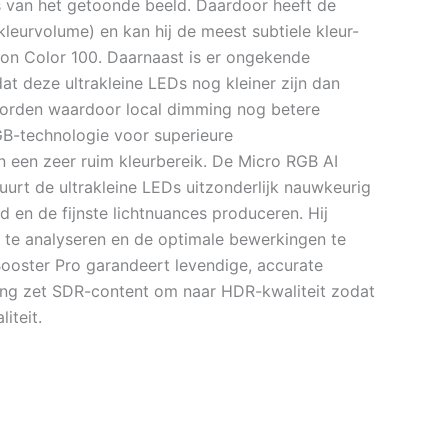
s van het getoonde beeld. Daardoor heeft de
eurvolume) en kan hij de meest subtiele kleur-
ion Color 100. Daarnaast is er ongekende
t deze ultrakleine LEDs nog kleiner zijn dan
orden waardoor local dimming nog betere
GB-technologie voor superieure
n een zeer ruim kleurbereik. De Micro RGB AI
uurt de ultrakleine LEDs uitzonderlijk nauwkeurig
d en de fijnste lichtnuances produceren. Hij
 te analyseren en de optimale bewerkingen te
Booster Pro garandeert levendige, accurate
ring zet SDR-content om naar HDR-kwaliteit zodat
iteit.