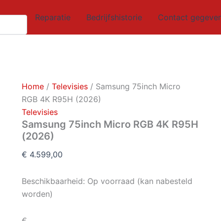
Samsung
75inch
Reparatie
Bedrijfshistorie
Contact gegeve
Micro
RGB
4K
R95H
(2026)
aantal
Home
/
Televisies
/ Samsung 75inch Micro
RGB 4K R95H (2026)
Televisies
Samsung 75inch Micro RGB 4K R95H
(2026)
€
4.599,00
Beschikbaarheid:
Op voorraad (kan nabesteld
worden)
€