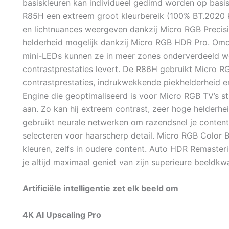
basiskleuren kan individueel gedimd worden op basi
R85H een extreem groot kleurbereik (100% BT.2020 kl
en lichtnuances weergeven dankzij Micro RGB Precis
helderheid mogelijk dankzij Micro RGB HDR Pro. Omda
mini-LEDs kunnen ze in meer zones onderverdeeld w
contrastprestaties levert. De R86H gebruikt Micro R
contrastprestaties, indrukwekkende piekhelderheid e
Engine die geoptimaliseerd is voor Micro RGB TV’s st
aan. Zo kan hij extreem contrast, zeer hoge helderhei
gebruikt neurale netwerken om razendsnel je content
selecteren voor haarscherp detail. Micro RGB Color 
kleuren, zelfs in oudere content. Auto HDR Remaste
je altijd maximaal geniet van zijn superieure beeldkwal
Artificiële intelligentie zet elk beeld om
4K AI Upscaling Pro