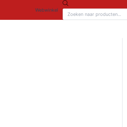
Producten
Ga
zoeken
Webwinkel
naar
de
inhoud